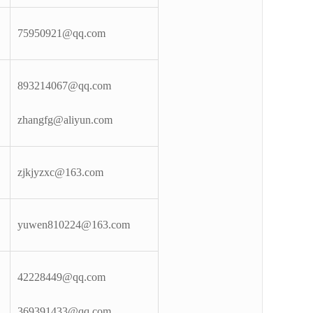
75950921@qq.com
893214067@qq.com
zhangfg@aliyun.com
zjkjyzxc@163.com
yuwen810224@163.com
42228449@qq.com
369391433@qq.com