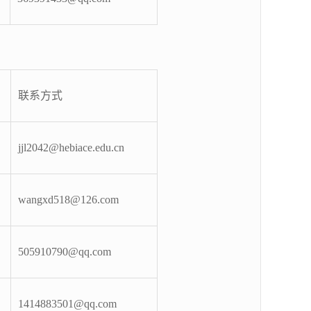
联系方式
jjl2042@hebiace.edu.cn
wangxd518@126.com
505910790@qq.com
1414883501@qq
.com