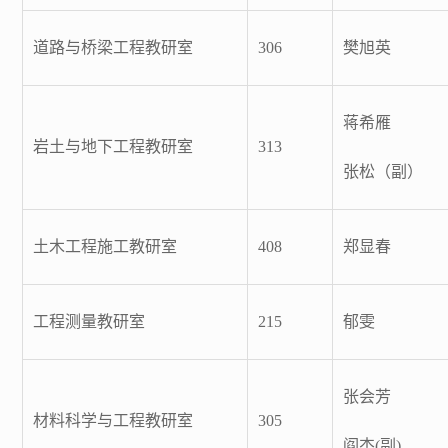
道路与桥梁工程教研室
306
樊旭英
蒋希雁
岩土与地下工程教研室
313
张松（副）
土木工程施工教研室
408
郑显春
工程测量教研室
215
郁雯
张会芳
材料科学与工程教研室
305
阎杰(副)